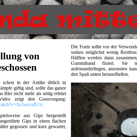
Die Form sollte vor der Verwen
sodass möglichst wenig Restfeuc
llung von
Hälften werden dann zusammeng
Gummiband fixiert. Sie m
eschossen
aufeinanderliegen, ansonsten kan
den Spalt unten herausfließen.
 schon in der Antike üblich in
mpfe giftig sind, sollte das ganze
s Blei nicht mehr als nötig erhitzt
ideo zeigt den Gussvorgang:
/watch?v=Xs5uxvzfU1c
ielsweise aus Gips hergestellt
ngerührte Gips in einen flachen
lter gegossen und kurz gewartet,