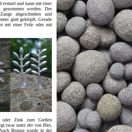
 erstarrt und kann mit einer
rm genommen werden. Der
Zange abgeschnitten und
mer glatt geklopft. Gerade
ht mit einer Feile oder mit
n oder Zink zum Gießen
gt zwar unter der von Blei,
g. Auch Bronze wurde in der