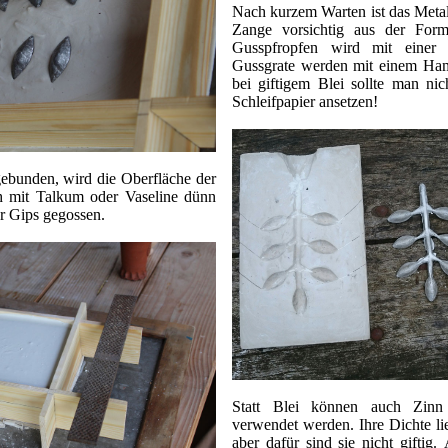
Nach kurzem Warten ist das Metall
Zange vorsichtig aus der Fo
Gusspfropfen wird mit einer 
Gussgrate werden mit einem Ham
bei giftigem Blei sollte man nic
Schleifpapier ansetzen!
bgebunden, wird die Oberfläche der
ch mit Talkum oder Vaseline dünn
r Gips gegossen.
Statt Blei können auch Zin
verwendet werden. Ihre Dichte lie
aber dafür sind sie nicht gifti