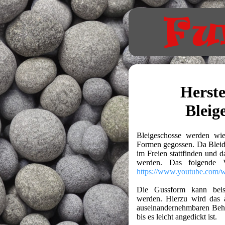
Herste
Bleig
Bleigeschosse werden wie
Formen gegossen. Da Bleidä
im Freien stattfinden und da
werden. Das folgende V
https://www.youtube.com
Die Gussform kann beisp
werden. Hierzu wird das a
auseinandernehmbaren Behä
bis es leicht angedickt ist.